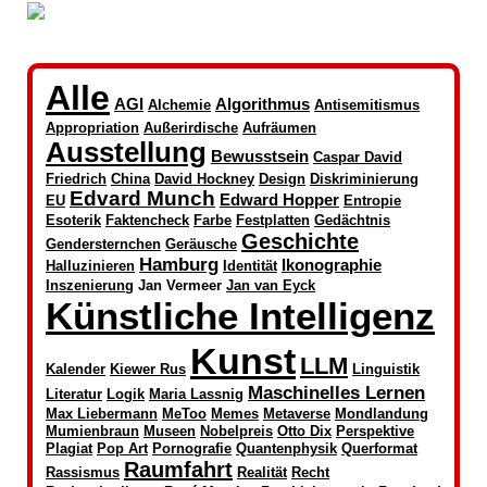
Alle
AGI
Algorithmus
Alchemie
Antisemitismus
Appropriation
Außerirdische
Aufräumen
Ausstellung
Bewusstsein
Caspar David
Friedrich
China
David Hockney
Design
Diskriminierung
Edvard Munch
Edward Hopper
EU
Entropie
Esoterik
Faktencheck
Farbe
Festplatten
Gedächtnis
Geschichte
Gendersternchen
Geräusche
Hamburg
Ikonographie
Halluzinieren
Identität
Inszenierung
Jan Vermeer
Jan van Eyck
Künstliche Intelligenz
Kunst
LLM
Kalender
Kiewer Rus
Linguistik
Maschinelles Lernen
Literatur
Logik
Maria Lassnig
Max Liebermann
MeToo
Memes
Metaverse
Mondlandung
Mumienbraun
Museen
Nobelpreis
Otto Dix
Perspektive
Plagiat
Pop Art
Pornografie
Quantenphysik
Querformat
Raumfahrt
Rassismus
Realität
Recht