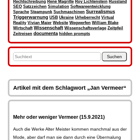
Rechtschreibung
René Magritte
Roy Lichtenstein
Russland
SEO
Satzzeichen
Simulation
Softwareentwicklung
Surrealismus
Sprache
Steampunk
Suchmaschinen
Triggerwarnung
USB
Ukraine
Urheberrecht
Virtual
Reality
Vivian Maier
Website
Wegwerfen
William Blake
Wissenschaft
Wirtschaft
Wissenschaftsverlage
Zeitpfeil
documenta
Zeitreisen
hidden prompts
Artikel mit dem Schlagwort „Jan Vermeer“
Mehr oder weniger Vermeer (15.9.2021)
Auch die Werke Alter Meister kommen manchmal aus der
Mode, aber darf man sie dann durch eine Übermalung