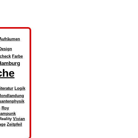
Aufräumen
Design
check
Farbe
Hamburg
che
iteratur
Logik
ondlandung
uantenphysik
e
Roy
eampunk
Reality
Vivian
age
Zeitpfeil