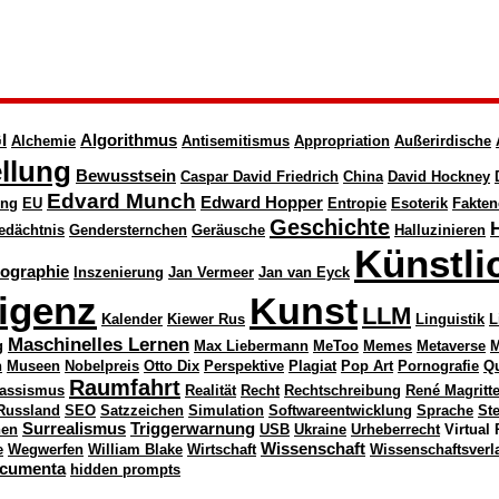
I
Algorithmus
Alchemie
Antisemitismus
Appropriation
Außerirdische
llung
Bewusstsein
Caspar David Friedrich
China
David Hockney
Edvard Munch
Edward Hopper
ung
EU
Entropie
Esoterik
Fakten
Geschichte
edächtnis
Gendersternchen
Geräusche
Halluzinieren
Künstli
nographie
Inszenierung
Jan Vermeer
Jan van Eyck
ligenz
Kunst
LLM
Kalender
Kiewer Rus
Linguistik
L
Maschinelles Lernen
g
Max Liebermann
MeToo
Memes
Metaverse
M
n
Museen
Nobelpreis
Otto Dix
Perspektive
Plagiat
Pop Art
Pornografie
Q
Raumfahrt
assismus
Realität
Recht
Rechtschreibung
René Magritt
Russland
SEO
Satzzeichen
Simulation
Softwareentwicklung
Sprache
St
Surrealismus
Triggerwarnung
nen
USB
Ukraine
Urheberrecht
Virtual 
Wissenschaft
e
Wegwerfen
William Blake
Wirtschaft
Wissenschaftsverl
cumenta
hidden prompts