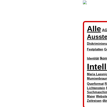
Alle
AG
Ausste
Diskriminier
Festplatten
G
Iko
Identität
Intel
Maria Lassni
Mumienbrau
Querformat
R
Lichtenstein
Suchmaschi
Maier
Websit
do
Zeitreisen