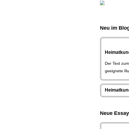
Neu im Blo
Heimatkund
Der Text zu
geeignete Ill
Heimatkund
Neue Essay