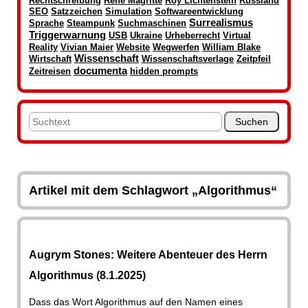
Rechtschreibung
René Magritte
Roy Lichtenstein
Russland
SEO
Satzzeichen
Simulation
Softwareentwicklung
Surrealismus
Sprache
Steampunk
Suchmaschinen
Triggerwarnung
USB
Ukraine
Urheberrecht
Virtual
Reality
Vivian Maier
Website
Wegwerfen
William Blake
Wissenschaft
Wirtschaft
Wissenschaftsverlage
Zeitpfeil
documenta
Zeitreisen
hidden prompts
Artikel mit dem Schlagwort „Algorithmus“
Augrym Stones: Weitere Abenteuer des Herrn
Algorithmus (8.1.2025)
Dass das Wort Algorithmus auf den Namen eines