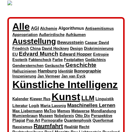
Alle
AGI
Algorithmus
Alchemie
Antisemitismus
Appropriation
Außerirdische
Aufräumen
Ausstellung
Bewusstsein
Caspar David
Friedrich
China
David Hockney
Design
Diskriminierung
Edvard Munch
Edward Hopper
EU
Entropie
Esoterik
Faktencheck
Farbe
Festplatten
Gedächtnis
Geschichte
Gendersternchen
Geräusche
Hamburg
Ikonographie
Halluzinieren
Identität
Inszenierung
Jan Vermeer
Jan van Eyck
Künstliche Intelligenz
Kunst
LLM
Kalender
Kiewer Rus
Linguistik
Maschinelles Lernen
Literatur
Logik
Maria Lassnig
Max Liebermann
MeToo
Memes
Metaverse
Mondlandung
Mumienbraun
Museen
Nobelpreis
Otto Dix
Perspektive
Plagiat
Pop Art
Pornografie
Quantenphysik
Querformat
Raumfahrt
Rassismus
Realität
Recht