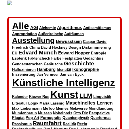
Alle
AGI
Algorithmus
Alchemie
Antisemitismus
Appropriation
Außerirdische
Aufräumen
Ausstellung
Bewusstsein
Caspar David
Friedrich
China
David Hockney
Design
Diskriminierung
Edvard Munch
Edward Hopper
EU
Entropie
Esoterik
Faktencheck
Farbe
Festplatten
Gedächtnis
Geschichte
Gendersternchen
Geräusche
Hamburg
Ikonographie
Halluzinieren
Identität
Inszenierung
Jan Vermeer
Jan van Eyck
Künstliche Intelligenz
Kunst
LLM
Kalender
Kiewer Rus
Linguistik
Maschinelles Lernen
Literatur
Logik
Maria Lassnig
Max Liebermann
MeToo
Memes
Metaverse
Mondlandung
Mumienbraun
Museen
Nobelpreis
Otto Dix
Perspektive
Plagiat
Pop Art
Pornografie
Quantenphysik
Querformat
Raumfahrt
Rassismus
Realität
Recht