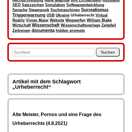
Rechtschreibung
René Magritte
Roy Lichtenstein
Russland
SEO
Satzzeichen
Simulation
Softwareentwicklung
Surrealismus
Sprache
Steampunk
Suchmaschinen
Triggerwarnung
USB
Ukraine
Urheberrecht
Virtual
Reality
Vivian Maier
Website
Wegwerfen
William Blake
Wissenschaft
Wirtschaft
Wissenschaftsverlage
Zeitpfeil
documenta
Zeitreisen
hidden prompts
Artikel mit dem Schlagwort
„Urheberrecht“
Alte Meister, Pornos und eine Frage des
Urheberrechts (4.8.2021)