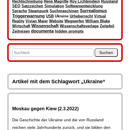
Rechtschreibung
René Magritte
Roy Lichtenstein
Russland
SEO
Satzzeichen
Simulation
Softwareentwicklung
Surrealismus
Sprache
Steampunk
Suchmaschinen
Triggerwarnung
USB
Ukraine
Urheberrecht
Virtual
Reality
Vivian Maier
Website
Wegwerfen
William Blake
Wissenschaft
Wirtschaft
Wissenschaftsverlage
Zeitpfeil
documenta
Zeitreisen
hidden prompts
Artikel mit dem Schlagwort „Ukraine“
Moskau gegen Kiew (2.3.2022)
Die Geschichte der Ukraine und die von Russland
reichen viele Jahrhunderte zurück, und sie bilden den