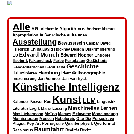
Alle
AGI
Algorithmus
Alchemie
Antisemitismus
Appropriation
Außerirdische
Aufräumen
Ausstellung
Bewusstsein
Caspar David
Friedrich
China
David Hockney
Design
Diskriminierung
Edvard Munch
Edward Hopper
EU
Entropie
Esoterik
Faktencheck
Farbe
Festplatten
Gedächtnis
Geschichte
Gendersternchen
Geräusche
Hamburg
Ikonographie
Halluzinieren
Identität
Inszenierung
Jan Vermeer
Jan van Eyck
Künstliche Intelligenz
Kunst
LLM
Kalender
Kiewer Rus
Linguistik
Maschinelles Lernen
Literatur
Logik
Maria Lassnig
Max Liebermann
MeToo
Memes
Metaverse
Mondlandung
Mumienbraun
Museen
Nobelpreis
Otto Dix
Perspektive
Plagiat
Pop Art
Pornografie
Quantenphysik
Querformat
Raumfahrt
Rassismus
Realität
Recht