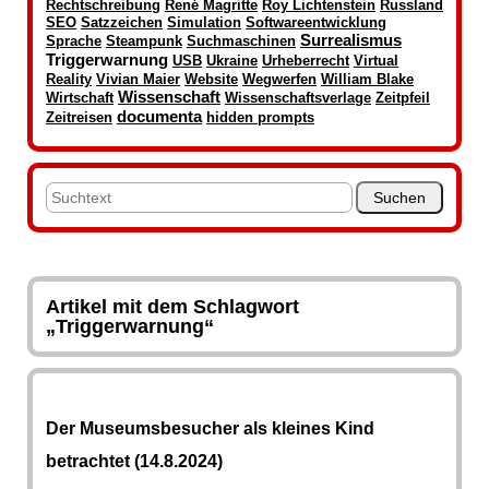
Rechtschreibung
René Magritte
Roy Lichtenstein
Russland
SEO
Satzzeichen
Simulation
Softwareentwicklung
Surrealismus
Sprache
Steampunk
Suchmaschinen
Triggerwarnung
USB
Ukraine
Urheberrecht
Virtual
Reality
Vivian Maier
Website
Wegwerfen
William Blake
Wissenschaft
Wirtschaft
Wissenschaftsverlage
Zeitpfeil
documenta
Zeitreisen
hidden prompts
Artikel mit dem Schlagwort
„Triggerwarnung“
Der Museumsbesucher als kleines Kind
betrachtet (14.8.2024)