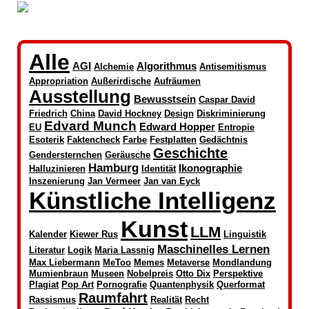
Alle
AGI
Algorithmus
Alchemie
Antisemitismus
Appropriation
Außerirdische
Aufräumen
Ausstellung
Bewusstsein
Caspar David
Friedrich
China
David Hockney
Design
Diskriminierung
Edvard Munch
Edward Hopper
EU
Entropie
Esoterik
Faktencheck
Farbe
Festplatten
Gedächtnis
Geschichte
Gendersternchen
Geräusche
Hamburg
Ikonographie
Halluzinieren
Identität
Inszenierung
Jan Vermeer
Jan van Eyck
Künstliche Intelligenz
Kunst
LLM
Kalender
Kiewer Rus
Linguistik
Maschinelles Lernen
Literatur
Logik
Maria Lassnig
Max Liebermann
MeToo
Memes
Metaverse
Mondlandung
Mumienbraun
Museen
Nobelpreis
Otto Dix
Perspektive
Plagiat
Pop Art
Pornografie
Quantenphysik
Querformat
Raumfahrt
Rassismus
Realität
Recht