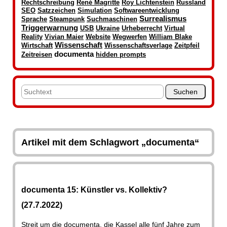
Rechtschreibung
René Magritte
Roy Lichtenstein
Russland
SEO
Satzzeichen
Simulation
Softwareentwicklung
Surrealismus
Sprache
Steampunk
Suchmaschinen
Triggerwarnung
USB
Ukraine
Urheberrecht
Virtual
Reality
Vivian Maier
Website
Wegwerfen
William Blake
Wissenschaft
Wirtschaft
Wissenschaftsverlage
Zeitpfeil
documenta
Zeitreisen
hidden prompts
Artikel mit dem Schlagwort „documenta“
documenta 15: Künstler vs. Kollektiv?
(27.7.2022)
Streit um die documenta, die Kassel alle fünf Jahre zum