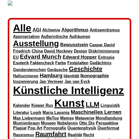
Alle
AGI
Algorithmus
Alchemie
Antisemitismus
Appropriation
Außerirdische
Aufräumen
Ausstellung
Bewusstsein
Caspar David
Friedrich
China
David Hockney
Design
Diskriminierung
Edvard Munch
Edward Hopper
EU
Entropie
Esoterik
Faktencheck
Farbe
Festplatten
Gedächtnis
Geschichte
Gendersternchen
Geräusche
Hamburg
Ikonographie
Halluzinieren
Identität
Inszenierung
Jan Vermeer
Jan van Eyck
Künstliche Intelligenz
Kunst
LLM
Kalender
Kiewer Rus
Linguistik
Maschinelles Lernen
Literatur
Logik
Maria Lassnig
Max Liebermann
MeToo
Memes
Metaverse
Mondlandung
Mumienbraun
Museen
Nobelpreis
Otto Dix
Perspektive
Plagiat
Pop Art
Pornografie
Quantenphysik
Querformat
Raumfahrt
Rassismus
Realität
Recht