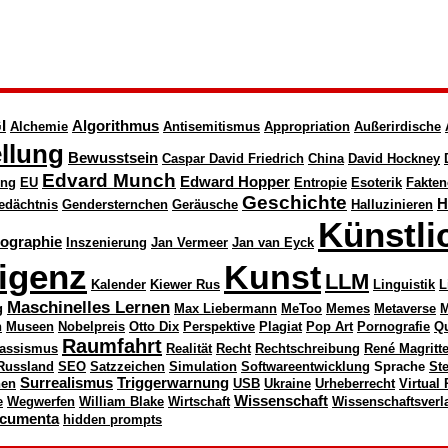
I
Algorithmus
Alchemie
Antisemitismus
Appropriation
Außerirdische
llung
Bewusstsein
Caspar David Friedrich
China
David Hockney
Edvard Munch
Edward Hopper
ung
EU
Entropie
Esoterik
Fakten
Geschichte
H
edächtnis
Gendersternchen
Geräusche
Halluzinieren
Künstli
nographie
Inszenierung
Jan Vermeer
Jan van Eyck
ligenz
Kunst
LLM
Kalender
Kiewer Rus
Linguistik
L
Maschinelles Lernen
g
Max Liebermann
MeToo
Memes
Metaverse
M
n
Museen
Nobelpreis
Otto Dix
Perspektive
Plagiat
Pop Art
Pornografie
Q
Raumfahrt
assismus
Realität
Recht
Rechtschreibung
René Magritt
Russland
SEO
Satzzeichen
Simulation
Softwareentwicklung
Sprache
St
Surrealismus
Triggerwarnung
nen
USB
Ukraine
Urheberrecht
Virtual 
Wissenschaft
e
Wegwerfen
William Blake
Wirtschaft
Wissenschaftsverl
cumenta
hidden prompts