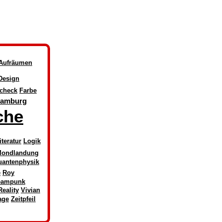
Aufräumen
Design
check
Farbe
amburg
che
iteratur
Logik
ondlandung
uantenphysik
e
Roy
eampunk
Reality
Vivian
age
Zeitpfeil