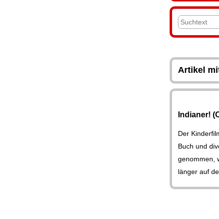
Artikel m
Indianer! (
Der Kinderfi
Buch und div
genommen, wei
länger auf d