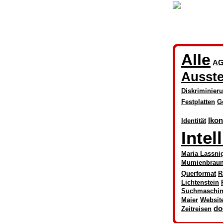
Alle
AG
Ausste
Diskriminier
Festplatten
G
Iko
Identität
Intel
Maria Lassni
Mumienbrau
Querformat
R
Lichtenstein
Suchmaschi
Maier
Websit
do
Zeitreisen