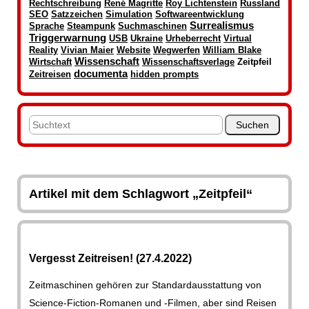
Rechtschreibung
René Magritte
Roy Lichtenstein
Russland
SEO
Satzzeichen
Simulation
Softwareentwicklung
Surrealismus
Sprache
Steampunk
Suchmaschinen
Triggerwarnung
USB
Ukraine
Urheberrecht
Virtual
Reality
Vivian Maier
Website
Wegwerfen
William Blake
Wissenschaft
Wirtschaft
Wissenschaftsverlage
Zeitpfeil
documenta
Zeitreisen
hidden prompts
Artikel mit dem Schlagwort „Zeitpfeil“
Vergesst Zeitreisen! (27.4.2022)
Zeitmaschinen gehören zur Standardausstattung von
Science-Fiction-Romanen und -Filmen, aber sind Reisen