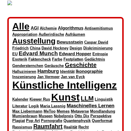
Alle
AGI
Algorithmus
Alchemie
Antisemitismus
Appropriation
Außerirdische
Aufräumen
Ausstellung
Bewusstsein
Caspar David
Friedrich
China
David Hockney
Design
Diskriminierung
Edvard Munch
Edward Hopper
EU
Entropie
Esoterik
Faktencheck
Farbe
Festplatten
Gedächtnis
Geschichte
Gendersternchen
Geräusche
Hamburg
Ikonographie
Halluzinieren
Identität
Inszenierung
Jan Vermeer
Jan van Eyck
Künstliche Intelligenz
Kunst
LLM
Kalender
Kiewer Rus
Linguistik
Maschinelles Lernen
Literatur
Logik
Maria Lassnig
Max Liebermann
MeToo
Memes
Metaverse
Mondlandung
Mumienbraun
Museen
Nobelpreis
Otto Dix
Perspektive
Plagiat
Pop Art
Pornografie
Quantenphysik
Querformat
Raumfahrt
Rassismus
Realität
Recht