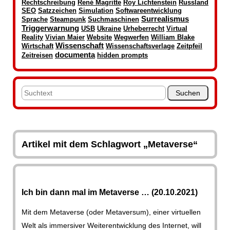
Rechtschreibung
René Magritte
Roy Lichtenstein
Russland
SEO
Satzzeichen
Simulation
Softwareentwicklung
Surrealismus
Sprache
Steampunk
Suchmaschinen
Triggerwarnung
USB
Ukraine
Urheberrecht
Virtual
Reality
Vivian Maier
Website
Wegwerfen
William Blake
Wissenschaft
Wirtschaft
Wissenschaftsverlage
Zeitpfeil
documenta
Zeitreisen
hidden prompts
Artikel mit dem Schlagwort „Metaverse“
Ich bin dann mal im Metaverse … (20.10.2021)
Mit dem Metaverse (oder Metaversum), einer virtuellen
Welt als immersiver Weiterentwicklung des Internet, will