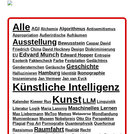
Alle
AGI
Algorithmus
Alchemie
Antisemitismus
Appropriation
Außerirdische
Aufräumen
Ausstellung
Bewusstsein
Caspar David
Friedrich
China
David Hockney
Design
Diskriminierung
Edvard Munch
Edward Hopper
EU
Entropie
Esoterik
Faktencheck
Farbe
Festplatten
Gedächtnis
Geschichte
Gendersternchen
Geräusche
Hamburg
Ikonographie
Halluzinieren
Identität
Inszenierung
Jan Vermeer
Jan van Eyck
Künstliche Intelligenz
Kunst
LLM
Kalender
Kiewer Rus
Linguistik
Maschinelles Lernen
Literatur
Logik
Maria Lassnig
Max Liebermann
MeToo
Memes
Metaverse
Mondlandung
Mumienbraun
Museen
Nobelpreis
Otto Dix
Perspektive
Plagiat
Pop Art
Pornografie
Quantenphysik
Querformat
Raumfahrt
Rassismus
Realität
Recht