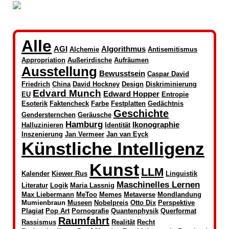
Alle
AGI
Algorithmus
Alchemie
Antisemitismus
Appropriation
Außerirdische
Aufräumen
Ausstellung
Bewusstsein
Caspar David
Friedrich
China
David Hockney
Design
Diskriminierung
Edvard Munch
Edward Hopper
EU
Entropie
Esoterik
Faktencheck
Farbe
Festplatten
Gedächtnis
Geschichte
Gendersternchen
Geräusche
Hamburg
Ikonographie
Halluzinieren
Identität
Inszenierung
Jan Vermeer
Jan van Eyck
Künstliche Intelligenz
Kunst
LLM
Kalender
Kiewer Rus
Linguistik
Maschinelles Lernen
Literatur
Logik
Maria Lassnig
Max Liebermann
MeToo
Memes
Metaverse
Mondlandung
Mumienbraun
Museen
Nobelpreis
Otto Dix
Perspektive
Plagiat
Pop Art
Pornografie
Quantenphysik
Querformat
Raumfahrt
Rassismus
Realität
Recht