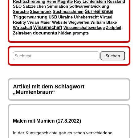
Rechtschreibung
René Magritte
Roy Lichtenstein
Russland
SEO
Satzzeichen
Simulation
Softwareentwicklung
Surrealismus
Sprache
Steampunk
Suchmaschinen
Triggerwarnung
USB
Ukraine
Urheberrecht
Virtual
Reality
Vivian Maier
Website
Wegwerfen
William Blake
Wissenschaft
Wirtschaft
Wissenschaftsverlage
Zeitpfeil
documenta
Zeitreisen
hidden prompts
Artikel mit dem Schlagwort
„Mumienbraun“
Malen mit Mumien (17.8.2022)
In der Kunstgeschichte gab es schon verschiedene