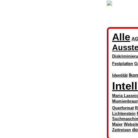
Alle
AG
Ausste
Diskriminier
Festplatten
G
Iko
Identität
Intel
Maria Lassni
Mumienbrau
Querformat
R
Lichtenstein
Suchmaschi
Maier
Websit
do
Zeitreisen