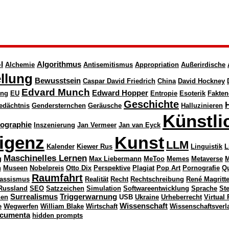
I
Algorithmus
Alchemie
Antisemitismus
Appropriation
Außerirdische
llung
Bewusstsein
Caspar David Friedrich
China
David Hockney
Edvard Munch
Edward Hopper
ung
EU
Entropie
Esoterik
Fakten
Geschichte
edächtnis
Gendersternchen
Geräusche
Halluzinieren
Künstli
nographie
Inszenierung
Jan Vermeer
Jan van Eyck
ligenz
Kunst
LLM
Kalender
Kiewer Rus
Linguistik
L
Maschinelles Lernen
g
Max Liebermann
MeToo
Memes
Metaverse
M
n
Museen
Nobelpreis
Otto Dix
Perspektive
Plagiat
Pop Art
Pornografie
Q
Raumfahrt
assismus
Realität
Recht
Rechtschreibung
René Magritt
Russland
SEO
Satzzeichen
Simulation
Softwareentwicklung
Sprache
St
Surrealismus
Triggerwarnung
nen
USB
Ukraine
Urheberrecht
Virtual 
Wissenschaft
e
Wegwerfen
William Blake
Wirtschaft
Wissenschaftsverl
cumenta
hidden prompts