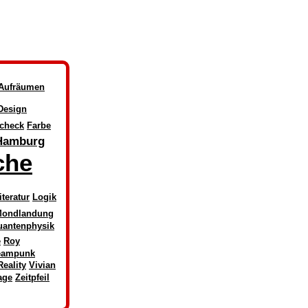
Aufräumen
Design
check
Farbe
Hamburg
che
iteratur
Logik
ondlandung
uantenphysik
e
Roy
eampunk
Reality
Vivian
age
Zeitpfeil