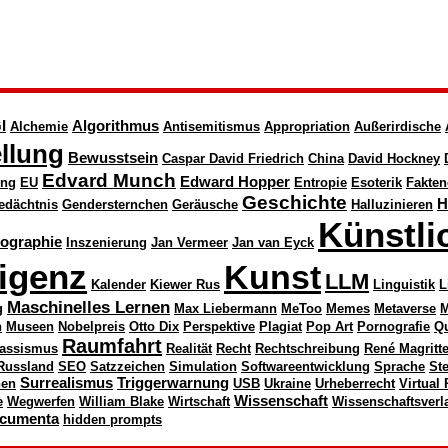
I
Algorithmus
Alchemie
Antisemitismus
Appropriation
Außerirdische
llung
Bewusstsein
Caspar David Friedrich
China
David Hockney
Edvard Munch
Edward Hopper
ung
EU
Entropie
Esoterik
Fakten
Geschichte
H
edächtnis
Gendersternchen
Geräusche
Halluzinieren
Künstli
nographie
Inszenierung
Jan Vermeer
Jan van Eyck
ligenz
Kunst
LLM
Kalender
Kiewer Rus
Linguistik
L
Maschinelles Lernen
g
Max Liebermann
MeToo
Memes
Metaverse
M
n
Museen
Nobelpreis
Otto Dix
Perspektive
Plagiat
Pop Art
Pornografie
Q
Raumfahrt
assismus
Realität
Recht
Rechtschreibung
René Magritt
Russland
SEO
Satzzeichen
Simulation
Softwareentwicklung
Sprache
St
Surrealismus
Triggerwarnung
nen
USB
Ukraine
Urheberrecht
Virtual 
Wissenschaft
e
Wegwerfen
William Blake
Wirtschaft
Wissenschaftsverl
cumenta
hidden prompts