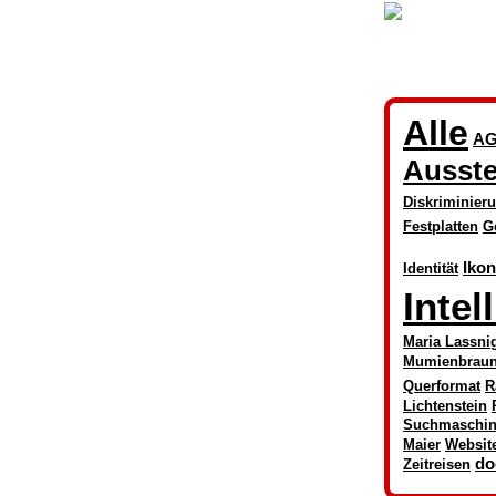
Alle
AG
Ausste
Diskriminier
Festplatten
G
Iko
Identität
Intel
Maria Lassni
Mumienbrau
Querformat
R
Lichtenstein
Suchmaschi
Maier
Websit
do
Zeitreisen