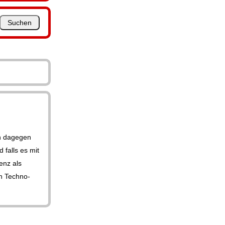
n dagegen
 falls es mit
enz als
en Techno-