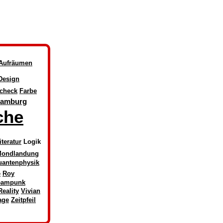
Aufräumen
Design
check
Farbe
amburg
che
iteratur
Logik
ondlandung
uantenphysik
e
Roy
eampunk
Reality
Vivian
age
Zeitpfeil