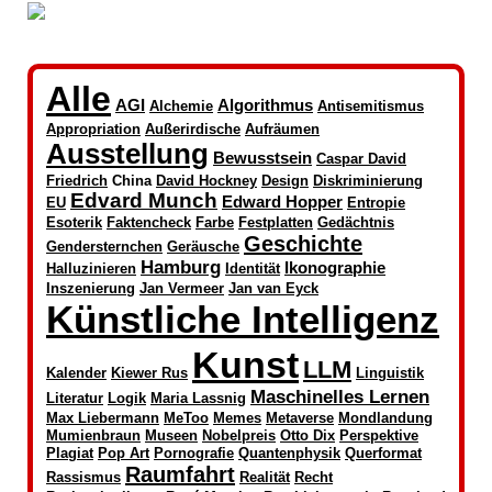
Alle
AGI
Algorithmus
Alchemie
Antisemitismus
Appropriation
Außerirdische
Aufräumen
Ausstellung
Bewusstsein
Caspar David
Friedrich
China
David Hockney
Design
Diskriminierung
Edvard Munch
Edward Hopper
EU
Entropie
Esoterik
Faktencheck
Farbe
Festplatten
Gedächtnis
Geschichte
Gendersternchen
Geräusche
Hamburg
Ikonographie
Halluzinieren
Identität
Inszenierung
Jan Vermeer
Jan van Eyck
Künstliche Intelligenz
Kunst
LLM
Kalender
Kiewer Rus
Linguistik
Maschinelles Lernen
Literatur
Logik
Maria Lassnig
Max Liebermann
MeToo
Memes
Metaverse
Mondlandung
Mumienbraun
Museen
Nobelpreis
Otto Dix
Perspektive
Plagiat
Pop Art
Pornografie
Quantenphysik
Querformat
Raumfahrt
Rassismus
Realität
Recht