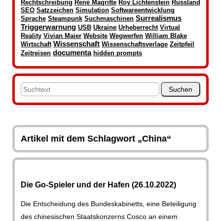
Rechtschreibung
René Magritte
Roy Lichtenstein
Russland
SEO
Satzzeichen
Simulation
Softwareentwicklung
Surrealismus
Sprache
Steampunk
Suchmaschinen
Triggerwarnung
USB
Ukraine
Urheberrecht
Virtual
Reality
Vivian Maier
Website
Wegwerfen
William Blake
Wissenschaft
Wirtschaft
Wissenschaftsverlage
Zeitpfeil
documenta
Zeitreisen
hidden prompts
Artikel mit dem Schlagwort „China“
Die Go-Spieler und der Hafen (26.10.2022)
Die Entscheidung des Bundeskabinetts, eine Beteiligung
des chinesischen Staatskonzerns Cosco an einem