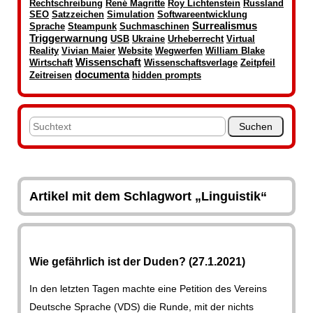
Rechtschreibung
René Magritte
Roy Lichtenstein
Russland
SEO
Satzzeichen
Simulation
Softwareentwicklung
Surrealismus
Sprache
Steampunk
Suchmaschinen
Triggerwarnung
USB
Ukraine
Urheberrecht
Virtual
Reality
Vivian Maier
Website
Wegwerfen
William Blake
Wissenschaft
Wirtschaft
Wissenschaftsverlage
Zeitpfeil
documenta
Zeitreisen
hidden prompts
Artikel mit dem Schlagwort „Linguistik“
Wie gefährlich ist der Duden? (27.1.2021)
In den letzten Tagen machte eine Petition des Vereins
Deutsche Sprache (VDS) die Runde, mit der nichts