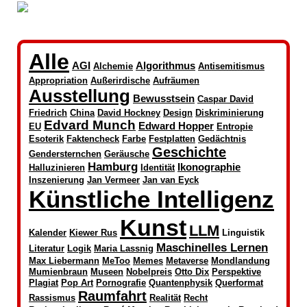
Alle
AGI
Algorithmus
Alchemie
Antisemitismus
Appropriation
Außerirdische
Aufräumen
Ausstellung
Bewusstsein
Caspar David
Friedrich
China
David Hockney
Design
Diskriminierung
Edvard Munch
Edward Hopper
EU
Entropie
Esoterik
Faktencheck
Farbe
Festplatten
Gedächtnis
Geschichte
Gendersternchen
Geräusche
Hamburg
Ikonographie
Halluzinieren
Identität
Inszenierung
Jan Vermeer
Jan van Eyck
Künstliche Intelligenz
Kunst
LLM
Kalender
Kiewer Rus
Linguistik
Maschinelles Lernen
Literatur
Logik
Maria Lassnig
Max Liebermann
MeToo
Memes
Metaverse
Mondlandung
Mumienbraun
Museen
Nobelpreis
Otto Dix
Perspektive
Plagiat
Pop Art
Pornografie
Quantenphysik
Querformat
Raumfahrt
Rassismus
Realität
Recht